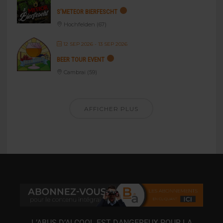
S’METEOR BIERFESCHT
Hochfelden (67)
12 SEP 2026
- 13 SEP 2026
BEER TOUR EVENT
Cambrai (59)
AFFICHER PLUS
L’ABUS D’ALCOOL EST DANGEREUX POUR LA