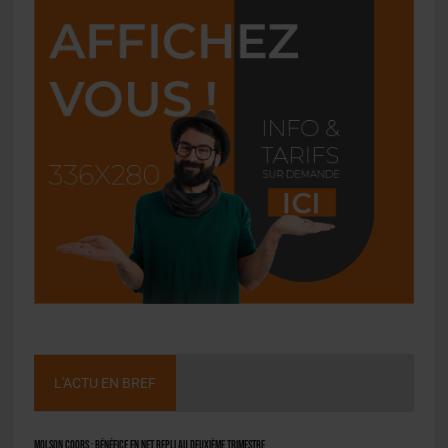
L'ACTU EN BREF
Molson Coors : bénéfice en net repli au deuxième trimestre