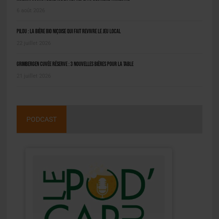
6 août 2026
Pilou : la bière bio niçoise qui fait revivre le jeu local
22 juillet 2026
Grimbergen Cuvée Réserve : 3 nouvelles bières pour la table
21 juillet 2026
PODCAST