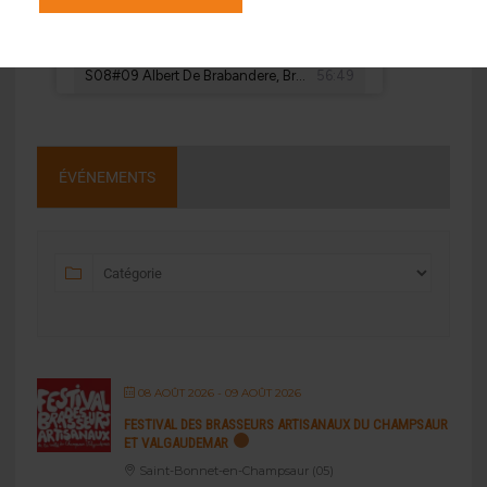
ÉVÉNEMENTS
08 AOÛT 2026
- 09 AOÛT 2026
FESTIVAL DES BRASSEURS ARTISANAUX DU CHAMPSAUR
ET VALGAUDEMAR
Saint-Bonnet-en-Champsaur (05)