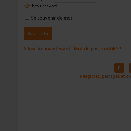
4 AOÛT 2026
|
LA GÉNÉRATION Z ET LA MODÉRATION RÉINVENTE
Show Password
7 AOÛT 2026
|
LES EXPORTATIONS DE L’UE CHUTENT DE 11 % EN 
Se souvenir de moi
S’inscrire maintenant
|
Mot de passe oublié ?
Réagissez, partagez et co