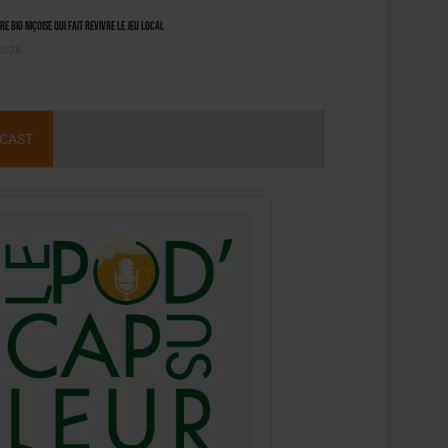
ère bio niçoise qui fait revivre le jeu local
 2026
CAST