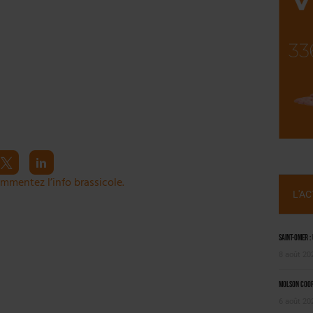
NT LE MARCHÉ [ÉTUDE]
2025
mmentez l’info brassicole.
L'A
Saint-Omer :
8 août 20
Molson Coors
6 août 20