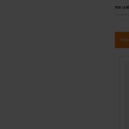
Pilou : la bi
22 juillet
POD