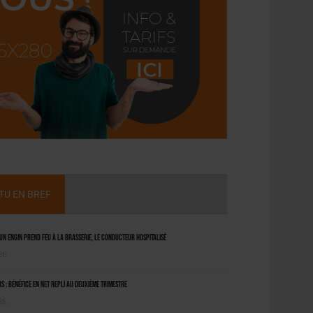
CTU EN BREF
 un engin prend feu à la brasserie, le conducteur hospitalisé
26
 : bénéfice en net repli au deuxième trimestre
26