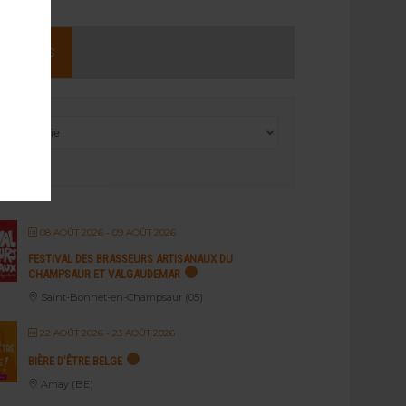
NEMENTS
08 AOÛT 2026
- 09 AOÛT 2026
FESTIVAL DES BRASSEURS ARTISANAUX DU
CHAMPSAUR ET VALGAUDEMAR
Saint-Bonnet-en-Champsaur (05)
22 AOÛT 2026
- 23 AOÛT 2026
BIÈRE D’ÊTRE BELGE
Amay (BE)