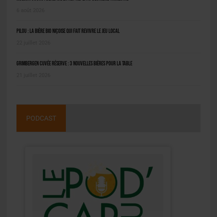
6 août 2026
Pilou : la bière bio niçoise qui fait revivre le jeu local
22 juillet 2026
Grimbergen Cuvée Réserve : 3 nouvelles bières pour la table
21 juillet 2026
PODCAST