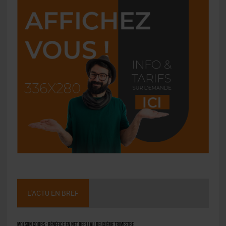
L'ACTU EN BREF
Molson Coors : bénéfice en net repli au deuxième trimestre