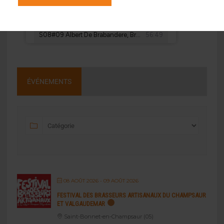
ÉVÉNEMENTS
08 AOÛT 2026
- 09 AOÛT 2026
FESTIVAL DES BRASSEURS ARTISANAUX DU CHAMPSAUR
ET VALGAUDEMAR
Saint-Bonnet-en-Champsaur (05)