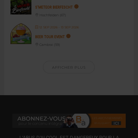
S’METEOR BIERFESCHT
Hochfelden (67)
12 SEP 2026
- 13 SEP 2026
BEER TOUR EVENT
Cambrai (59)
AFFICHER PLUS
L’ABUS D’ALCOOL EST DANGEREUX POUR LA