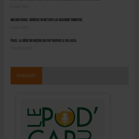
8 août 2026
Molson Coors : bénéfice en net repli au deuxième trimestre
6 août 2026
Pilou : la bière bio niçoise qui fait revivre le jeu local
22 juillet 2026
PODCAST