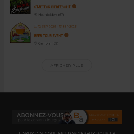
S’METEOR BIERFESCHT
Hochfelden (67)
12 SEP 2026
- 13 SEP 2026
BEER TOUR EVENT
Cambrai (59)
AFFICHER PLUS
L’ABUS D’ALCOOL EST DANGEREUX POUR LA