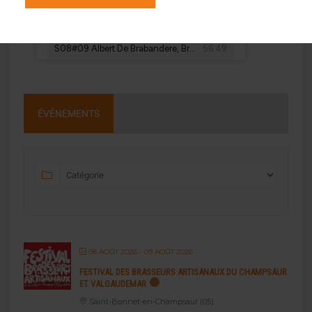
ÉVÉNEMENTS
08 AOÛT 2026
- 09 AOÛT 2026
FESTIVAL DES BRASSEURS ARTISANAUX DU CHAMPSAUR
ET VALGAUDEMAR
Saint-Bonnet-en-Champsaur (05)