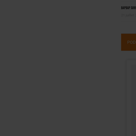
BAPBAP surfe
21 juillet
POD