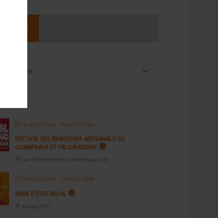
NEMENTS
08 AOÛT 2026
- 09 AOÛT 2026
FESTIVAL DES BRASSEURS ARTISANAUX DU
CHAMPSAUR ET VALGAUDEMAR
Saint-Bonnet-en-Champsaur (05)
22 AOÛT 2026
- 23 AOÛT 2026
BIÈRE D’ÊTRE BELGE
Amay (BE)