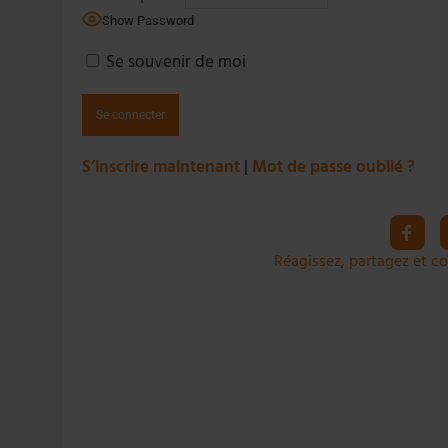
30 JUILLET 2026
|
EMBALLAGE DURABLE : LE BOOM DE LA BOUTE
Show Password
5 AOÛT 2026
|
HEINEKEN A SUPPRIMÉ 3 000 POSTES AU PREMIER
Se souvenir de moi
S’inscrire maintenant
|
Mot de passe oublié ?
Réagissez, partagez et co