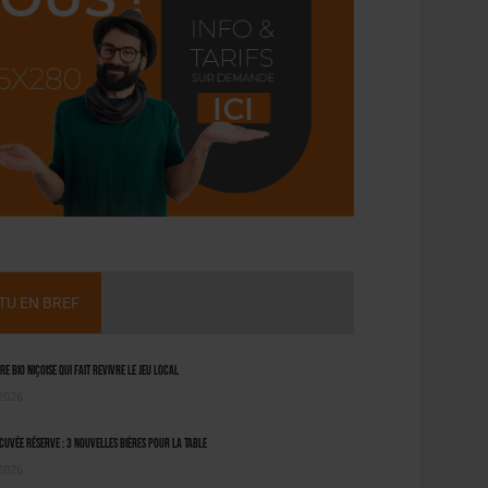
CTU EN BREF
ère bio niçoise qui fait revivre le jeu local
 2026
uvée Réserve : 3 nouvelles bières pour la table
 2026