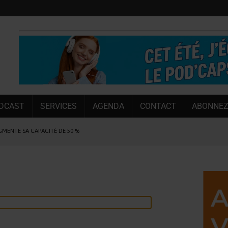
DCAST
SERVICES
AGENDA
CONTACT
ABONNEZ
UGMENTE SA CAPACITÉ DE 50 %
E L’ÉTÉ
NT LE MARCHÉ [ÉTUDE]
NY MARTIN
, PIONNIÈRE EN ILLE-ET-VILAINE
SUIVIE PAR LES NO/LOW [ÉTUDE]