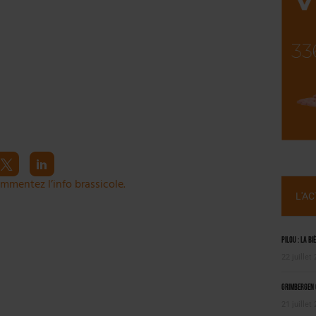
ILLE ALUMINIUM
 SEMESTRE
mmentez l’info brassicole.
L'A
Pilou : la bi
22 juillet
Grimbergen C
21 juillet