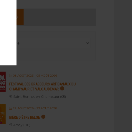
NEMENTS
08 AOÛT 2026
- 09 AOÛT 2026
FESTIVAL DES BRASSEURS ARTISANAUX DU
CHAMPSAUR ET VALGAUDEMAR
Saint-Bonnet-en-Champsaur (05)
22 AOÛT 2026
- 23 AOÛT 2026
BIÈRE D’ÊTRE BELGE
Amay (BE)