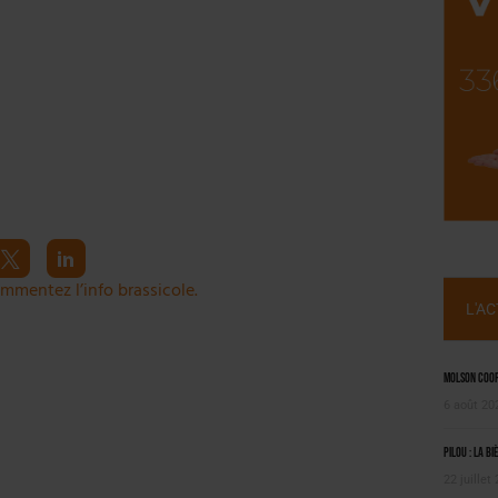
NT LE MARCHÉ [ÉTUDE]
2025
mmentez l’info brassicole.
L'A
Molson Coors
6 août 20
Pilou : la bi
22 juillet