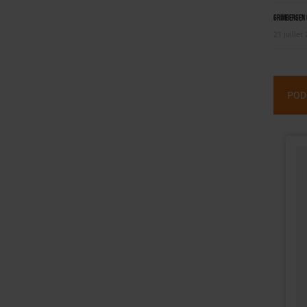
Grimbergen C
21 juillet
POD