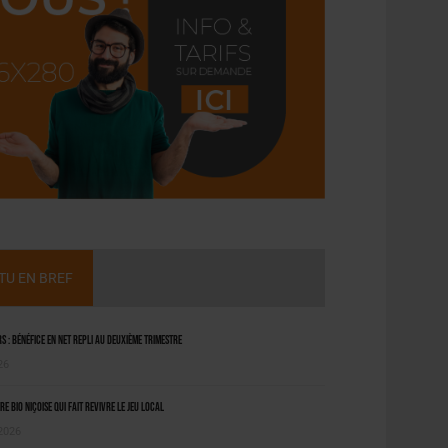
CTU EN BREF
 : bénéfice en net repli au deuxième trimestre
26
ère bio niçoise qui fait revivre le jeu local
 2026