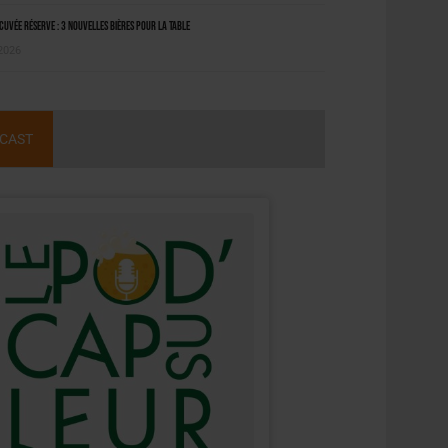
uvée Réserve : 3 nouvelles bières pour la table
 2026
CAST