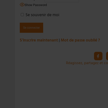
4 AOÛT 2026
|
LA GÉNÉRATION Z ET LA MODÉRATION RÉINVENTE
Show Password
7 AOÛT 2026
|
LES EXPORTATIONS DE L’UE CHUTENT DE 11 % EN 
Se souvenir de moi
S’inscrire maintenant
|
Mot de passe oublié ?
Réagissez, partagez et co