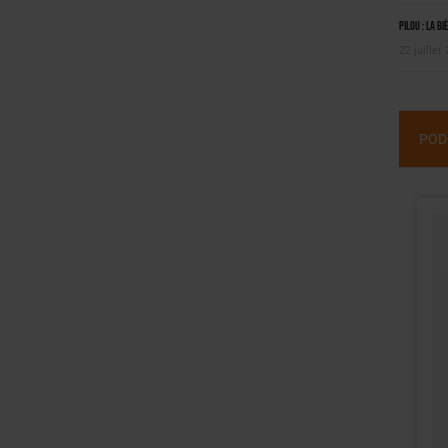
Pilou : la bi
22 juillet
POD