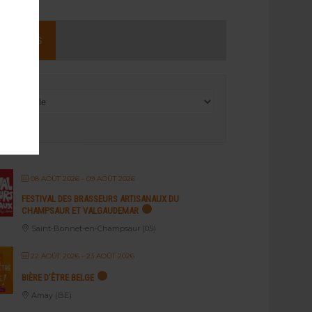
NEMENTS
08 AOÛT 2026
- 09 AOÛT 2026
FESTIVAL DES BRASSEURS ARTISANAUX DU
CHAMPSAUR ET VALGAUDEMAR
Saint-Bonnet-en-Champsaur (05)
22 AOÛT 2026
- 23 AOÛT 2026
BIÈRE D’ÊTRE BELGE
Amay (BE)