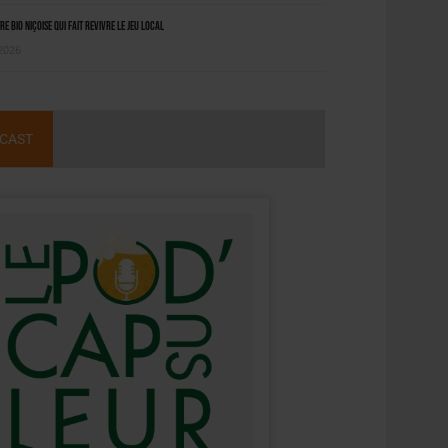
ère bio niçoise qui fait revivre le jeu local
 2026
CAST