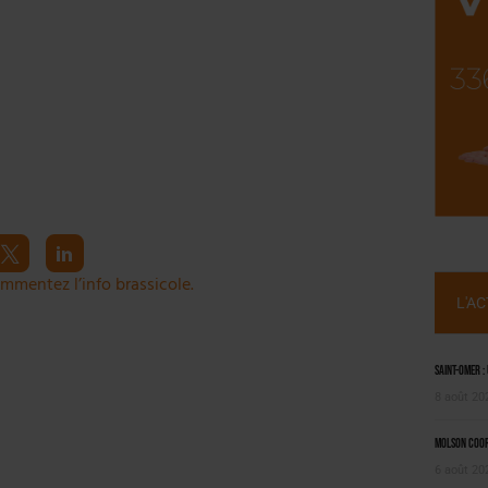
NT LE MARCHÉ [ÉTUDE]
2025
mmentez l’info brassicole.
L'A
Saint-Omer :
8 août 20
Molson Coors
6 août 20