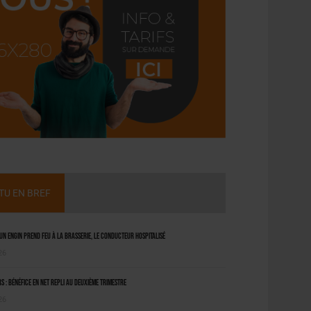
CTU EN BREF
 un engin prend feu à la brasserie, le conducteur hospitalisé
26
 : bénéfice en net repli au deuxième trimestre
26