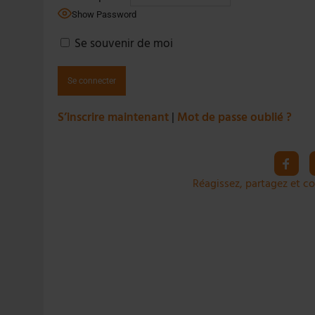
4 AOÛT 2026
|
LA GÉNÉRATION Z ET LA MODÉRATION RÉINVENTE
Show Password
7 AOÛT 2026
|
LES EXPORTATIONS DE L’UE CHUTENT DE 11 % EN 
Se souvenir de moi
S’inscrire maintenant
|
Mot de passe oublié ?
Réagissez, partagez et co