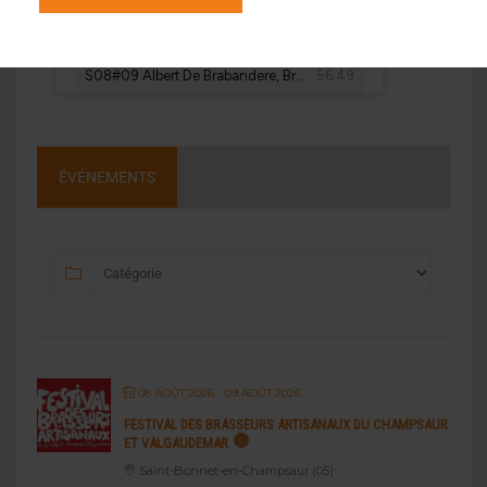
ÉVÉNEMENTS
08 AOÛT 2026
- 09 AOÛT 2026
FESTIVAL DES BRASSEURS ARTISANAUX DU CHAMPSAUR
ET VALGAUDEMAR
Saint-Bonnet-en-Champsaur (05)