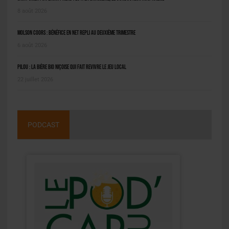
8 août 2026
Molson Coors : bénéfice en net repli au deuxième trimestre
6 août 2026
Pilou : la bière bio niçoise qui fait revivre le jeu local
22 juillet 2026
PODCAST