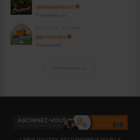
S’METEOR BIERFESCHT
Hochfelden (67)
12 SEP 2026
- 13 SEP 2026
BEER TOUR EVENT
Cambrai (59)
AFFICHER PLUS
L’ABUS D’ALCOOL EST DANGEREUX POUR LA