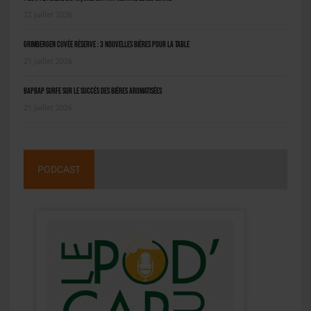
22 juillet 2026
Grimbergen Cuvée Réserve : 3 nouvelles bières pour la table
21 juillet 2026
BAPBAP surfe sur le succès des bières aromatisées
21 juillet 2026
PODCAST