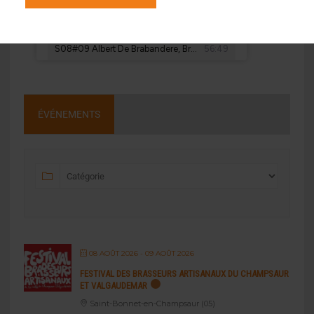
ÉVÉNEMENTS
08 AOÛT 2026
- 09 AOÛT 2026
FESTIVAL DES BRASSEURS ARTISANAUX DU CHAMPSAUR
ET VALGAUDEMAR
Saint-Bonnet-en-Champsaur (05)