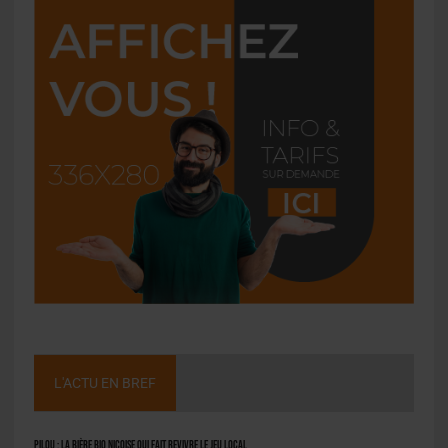
L'ACTU EN BREF
Pilou : la bière bio niçoise qui fait revivre le jeu local