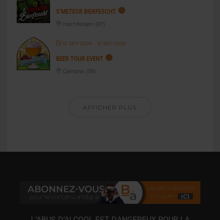
S’METEOR BIERFESCHT
Hochfelden (67)
12 SEP 2026
- 13 SEP 2026
BEER TOUR EVENT
Cambrai (59)
AFFICHER PLUS
L’ABUS D’ALCOOL EST DANGEREUX POUR LA