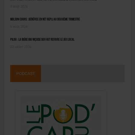
8 août 2026
Molson Coors : bénéfice en net repli au deuxième trimestre
6 août 2026
Pilou : la bière bio niçoise qui fait revivre le jeu local
22 juillet 2026
PODCAST