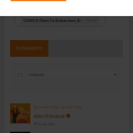
ÉVÉNEMENTS
22 AOÛT 2026
- 23 AOÛT 2026
BIÈRE D’ÊTRE BELGE
Amay (BE)