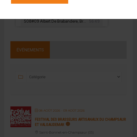
ÉVÉNEMENTS
08 AOÛT 2026
- 09 AOÛT 2026
FESTIVAL DES BRASSEURS ARTISANAUX DU CHAMPSAUR
ET VALGAUDEMAR
Saint-Bonnet-en-Champsaur (05)