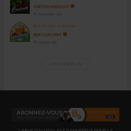
S’METEOR BIERFESCHT
Hochfelden (67)
12 SEP 2026
- 13 SEP 2026
BEER TOUR EVENT
Cambrai (59)
AFFICHER PLUS
L’ABUS D’ALCOOL EST DANGEREUX POUR LA