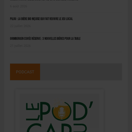
6 août 2026
Pilou : la bière bio niçoise qui fait revivre le jeu local
22 juillet 2026
Grimbergen Cuvée Réserve : 3 nouvelles bières pour la table
21 juillet 2026
PODCAST