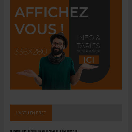
L'ACTU EN BREF
Molson Coors : bénéfice en net repli au deuxième trimestre