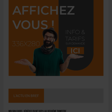
L'ACTU EN BREF
Molson Coors : bénéfice en net repli au deuxième trimestre