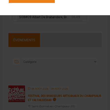
ÉVÉNEMENTS
08 AOÛT 2026
- 09 AOÛT 2026
FESTIVAL DES BRASSEURS ARTISANAUX DU CHAMPSAUR
ET VALGAUDEMAR
Saint-Bonnet-en-Champsaur (05)