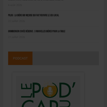
6 août 2026
Pilou : la bière bio niçoise qui fait revivre le jeu local
22 juillet 2026
Grimbergen Cuvée Réserve : 3 nouvelles bières pour la table
21 juillet 2026
PODCAST