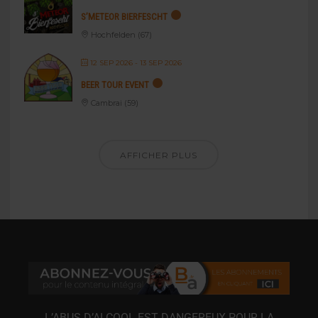
S’METEOR BIERFESCHT
Hochfelden (67)
12 SEP 2026
- 13 SEP 2026
BEER TOUR EVENT
Cambrai (59)
AFFICHER PLUS
L’ABUS D’ALCOOL EST DANGEREUX POUR LA