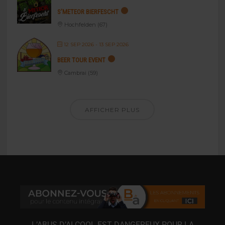
S’METEOR BIERFESCHT
Hochfelden (67)
12 SEP 2026
- 13 SEP 2026
BEER TOUR EVENT
Cambrai (59)
AFFICHER PLUS
L’ABUS D’ALCOOL EST DANGEREUX POUR LA