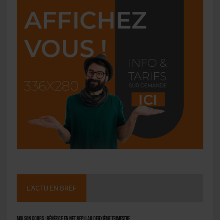
L'ACTU EN BREF
Molson Coors : bénéfice en net repli au deuxième trimestre