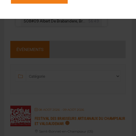
ÉVÉNEMENTS
08 AOÛT 2026
- 09 AOÛT 2026
FESTIVAL DES BRASSEURS ARTISANAUX DU CHAMPSAUR
ET VALGAUDEMAR
Saint-Bonnet-en-Champsaur (05)