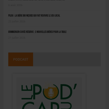
6 août 2026
Pilou : la bière bio niçoise qui fait revivre le jeu local
22 juillet 2026
Grimbergen Cuvée Réserve : 3 nouvelles bières pour la table
21 juillet 2026
PODCAST