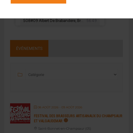
ÉVÉNEMENTS
08 AOÛT 2026
- 09 AOÛT 2026
FESTIVAL DES BRASSEURS ARTISANAUX DU CHAMPSAUR
ET VALGAUDEMAR
Saint-Bonnet-en-Champsaur (05)