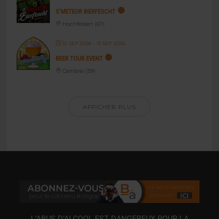
S’METEOR BIERFESCHT
Hochfelden (67)
12 SEP 2026
- 13 SEP 2026
BEER TOUR EVENT
Cambrai (59)
AFFICHER PLUS
L’ABUS D’ALCOOL EST DANGEREUX POUR LA