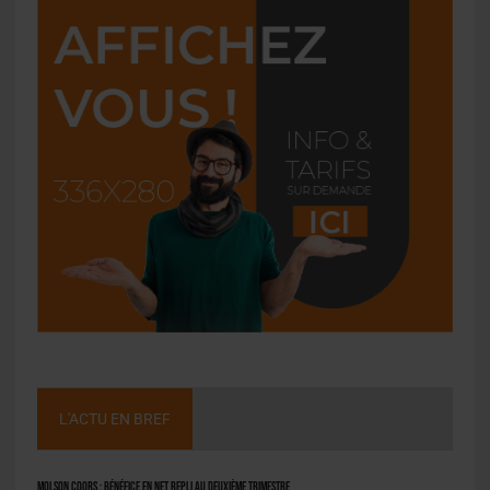
L'ACTU EN BREF
Molson Coors : bénéfice en net repli au deuxième trimestre