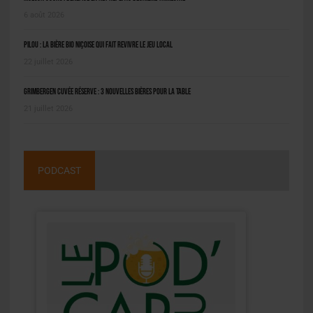
6 août 2026
Pilou : la bière bio niçoise qui fait revivre le jeu local
22 juillet 2026
Grimbergen Cuvée Réserve : 3 nouvelles bières pour la table
21 juillet 2026
PODCAST