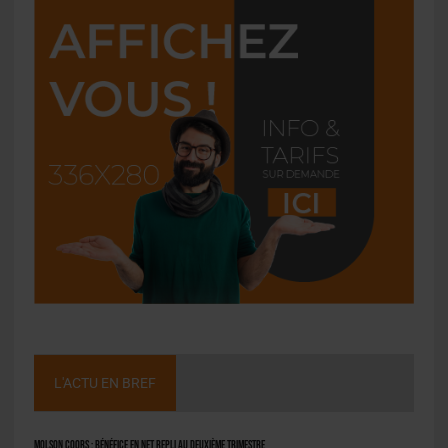
L'ACTU EN BREF
Molson Coors : bénéfice en net repli au deuxième trimestre