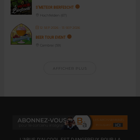
S’METEOR BIERFESCHT
Hochfelden (67)
12 SEP 2026
- 13 SEP 2026
BEER TOUR EVENT
Cambrai (59)
AFFICHER PLUS
L’ABUS D’ALCOOL EST DANGEREUX POUR LA