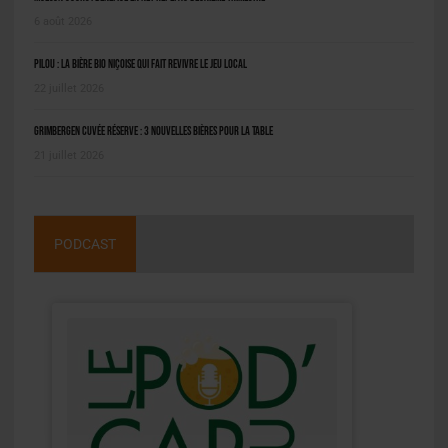
6 août 2026
Pilou : la bière bio niçoise qui fait revivre le jeu local
22 juillet 2026
Grimbergen Cuvée Réserve : 3 nouvelles bières pour la table
21 juillet 2026
PODCAST