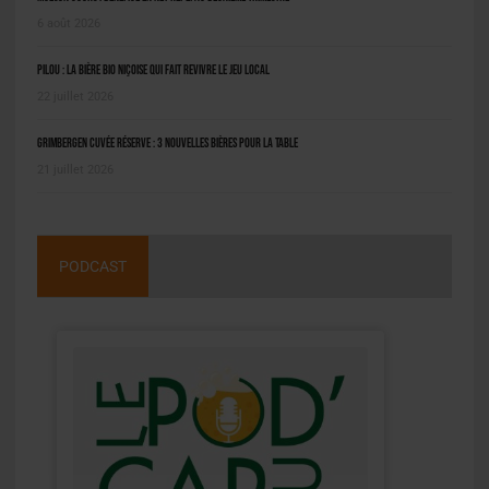
6 août 2026
Pilou : la bière bio niçoise qui fait revivre le jeu local
22 juillet 2026
Grimbergen Cuvée Réserve : 3 nouvelles bières pour la table
21 juillet 2026
PODCAST