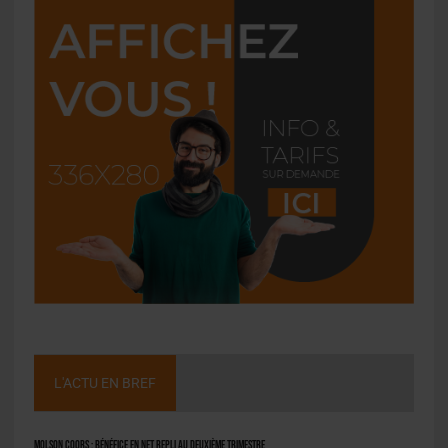
L'ACTU EN BREF
Molson Coors : bénéfice en net repli au deuxième trimestre