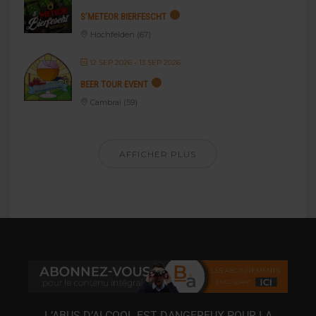
S’METEOR BIERFESCHT
Hochfelden (67)
12 SEP 2026
- 13 SEP 2026
BEER TOUR EVENT
Cambrai (59)
AFFICHER PLUS
L’ABUS D’ALCOOL EST DANGEREUX POUR LA