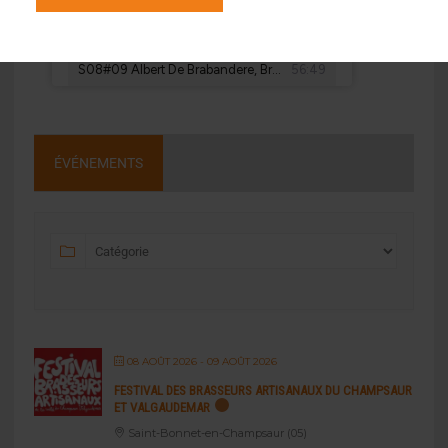
ÉVÉNEMENTS
08 AOÛT 2026
- 09 AOÛT 2026
FESTIVAL DES BRASSEURS ARTISANAUX DU CHAMPSAUR
ET VALGAUDEMAR
Saint-Bonnet-en-Champsaur (05)