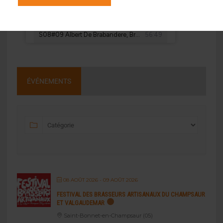
ÉVÉNEMENTS
08 AOÛT 2026
- 09 AOÛT 2026
FESTIVAL DES BRASSEURS ARTISANAUX DU CHAMPSAUR
ET VALGAUDEMAR
Saint-Bonnet-en-Champsaur (05)