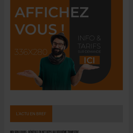
L'ACTU EN BREF
Molson Coors : bénéfice en net repli au deuxième trimestre