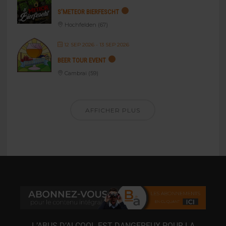
S’METEOR BIERFESCHT
Hochfelden (67)
12 SEP 2026
- 13 SEP 2026
BEER TOUR EVENT
Cambrai (59)
AFFICHER PLUS
L’ABUS D’ALCOOL EST DANGEREUX POUR LA