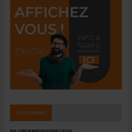
L'ACTU EN BREF
Pilou : la bière bio niçoise qui fait revivre le jeu local