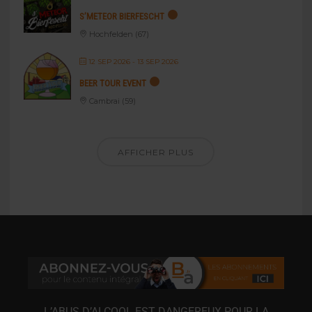
S’METEOR BIERFESCHT
Hochfelden (67)
12 SEP 2026
- 13 SEP 2026
BEER TOUR EVENT
Cambrai (59)
AFFICHER PLUS
L’ABUS D’ALCOOL EST DANGEREUX POUR LA