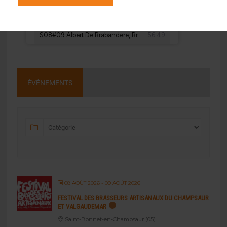
ÉVÉNEMENTS
08 AOÛT 2026
- 09 AOÛT 2026
FESTIVAL DES BRASSEURS ARTISANAUX DU CHAMPSAUR
ET VALGAUDEMAR
Saint-Bonnet-en-Champsaur (05)