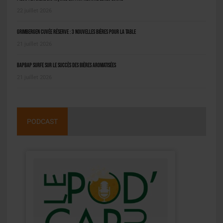
22 juillet 2026
Grimbergen Cuvée Réserve : 3 nouvelles bières pour la table
21 juillet 2026
BAPBAP surfe sur le succès des bières aromatisées
21 juillet 2026
PODCAST