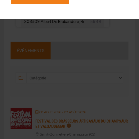
ÉVÉNEMENTS
08 AOÛT 2026
- 09 AOÛT 2026
FESTIVAL DES BRASSEURS ARTISANAUX DU CHAMPSAUR
ET VALGAUDEMAR
Saint-Bonnet-en-Champsaur (05)