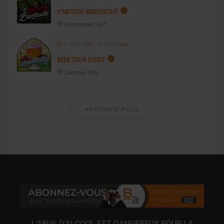
S’METEOR BIERFESCHT
Hochfelden (67)
12 SEP 2026
- 13 SEP 2026
BEER TOUR EVENT
Cambrai (59)
AFFICHER PLUS
L’ABUS D’ALCOOL EST DANGEREUX POUR LA