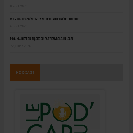
8 août 2026
Molson Coors : bénéfice en net repli au deuxième trimestre
6 août 2026
Pilou : la bière bio niçoise qui fait revivre le jeu local
22 juillet 2026
PODCAST