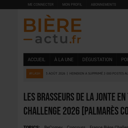
ME CONNECTER
MON PROFIL
ABONNEMENTS
ACCUEIL
À LA UNE
DÉGUSTATION
PO
#FLASH
5 AOÛT 2026
|
HEINEKEN A SUPPRIMÉ 3 000 POSTES A
5 AOÛT 2026
|
ISÈRE : LA BRASSERIE DU DAUPHINÉ AUGMENTE SA
4 AOÛT 2026
|
DESPERADOS AVENIDA : 3 INNOVATIONS LATINES D
Les Brasseurs de la Jonte en
4 AOÛT 2026
|
LA GÉNÉRATION Z ET LA MODÉRATION RÉINVENTE
Challenge 2026 [Palmarès c
3 AOÛT 2026
|
CONSOMMATION : LA VISION DU GROUPE ANTHO
31 JUILLET 2026
|
PODCAST – BRASSERIE SAINTE COLOMBE, 30 ANS
TOPICS:
BeComev
Concours
France Bière Challe