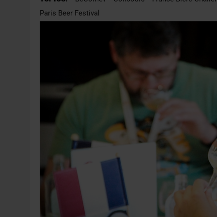
31 JUILLET 2026
|
JUIN EN CHR : LA BIÈRE RESTE EN TÊTE, POUR
Paris Beer Festival
6 AOÛT 2026
|
SAVERNE : LA FÊTE DE LA BIÈRE SOUFFLE SA 15E B