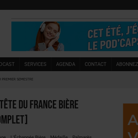
DCAST
SERVICES
AGENDA
CONTACT
ABONNEZ
U PREMIER SEMESTRE
 CAPACITÉ DE 50 %
E L’ÉTÉ
 tête du France Bière
NT LE MARCHÉ [ÉTUDE]
omplet]
NY MARTIN
, PIONNIÈRE EN ILLE-ET-VILAINE
nge
L'Échappée Bière
Médaille
Palmarès