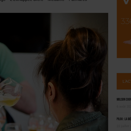
SUIVIE PAR LES NO/LOW [ÉTUDE]
OUGIE
L'A
Molson Coors
6 août 20
Pilou : la bi
22 juillet