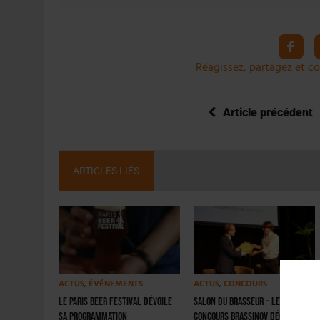
Réagissez, partagez et co
Article précédent
ARTICLES LIÉS
ACTUS
,
ÉVÉNEMENTS
ACTUS
,
CONCOURS
Le Paris Beer Festival dévoile
Salon du Brasseur – Le
sa programmation
concours Brassinov décerne 4