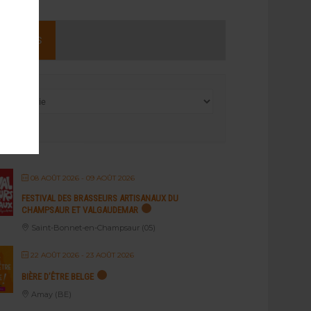
NEMENTS
08 AOÛT 2026
- 09 AOÛT 2026
FESTIVAL DES BRASSEURS ARTISANAUX DU
CHAMPSAUR ET VALGAUDEMAR
Saint-Bonnet-en-Champsaur (05)
22 AOÛT 2026
- 23 AOÛT 2026
BIÈRE D’ÊTRE BELGE
Amay (BE)