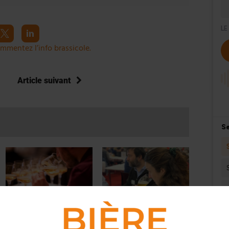
mmentez l’info brassicole.
Article suivant
ACTUS
ACTUS
,
CONCOURS
28 concurrents au 3e
Le SNBi félicite les brasseries
championnat suisse des
médaillées au CGA