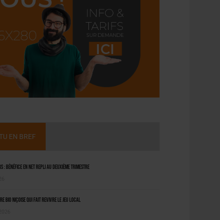
CTU EN BREF
 : bénéfice en net repli au deuxième trimestre
26
ère bio niçoise qui fait revivre le jeu local
 2026