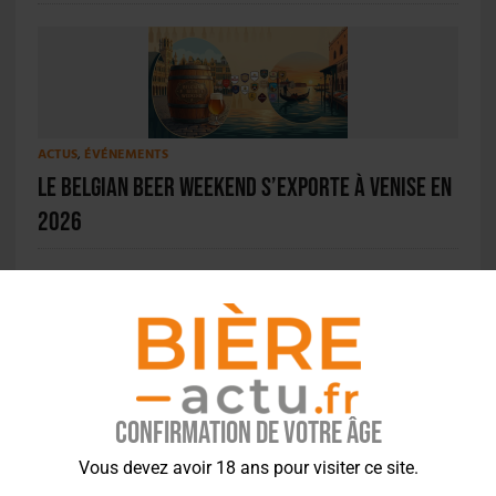
ACTUS
,
ÉVÉNEMENTS
Le Belgian Beer Weekend s’exporte à Venise en
2026
ACTUS
,
BRASSAGE AMATEUR
Confirmation de votre âge
Pas de FIBA 2021, mais un concours malgré
tout
Vous devez avoir 18 ans pour visiter ce site.