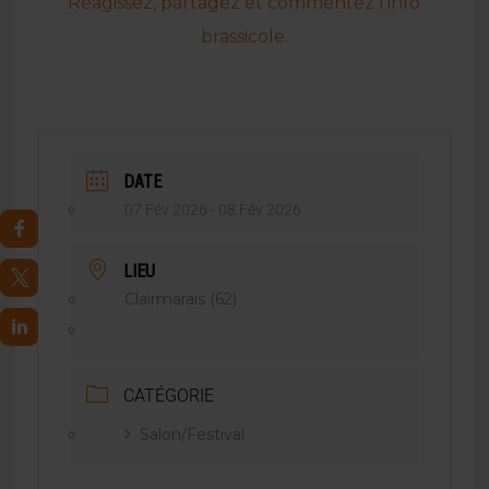
Réagissez, partagez et commentez l’info
brassicole.
DATE
07 Fév 2026
- 08 Fév 2026
LIEU
Clairmarais (62)
CATÉGORIE
Salon/Festival