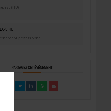
apest (HU)
ÉGORIE
vénement professionnel
PARTAGEZ CET ÉVÉNEMENT