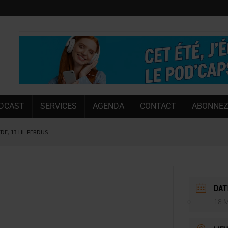
DCAST
SERVICES
AGENDA
CONTACT
ABONNEZ
ÈDE, 13 HL PERDUS
 LA CHIMAY BLEUE
OUGIE
 SEMESTRE
DAT
 CAPACITÉ DE 50 %
18 M
E L’ÉTÉ