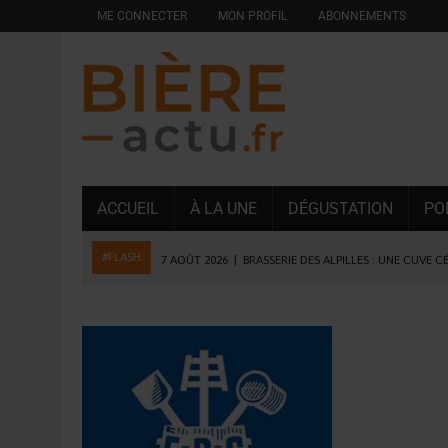
ME CONNECTER
MON PROFIL
ABONNEMENTS
ACCUEIL
À LA UNE
DÉGUSTATION
PO
#FLASH
7 AOÛT 2026
|
BRASSERIE DES ALPILLES : UNE CUVE C
7 AOÛT 2026
|
LA GRANDE RÉSERVE 2026 CÉLÈBRE LES 70 ANS DE
6 AOÛT 2026
|
SAVERNE : LA FÊTE DE LA BIÈRE SOUFFLE SA 15E B
5 AOÛT 2026
|
HEINEKEN A SUPPRIMÉ 3 000 POSTES AU PREMIER
5 AOÛT 2026
|
ISÈRE : LA BRASSERIE DU DAUPHINÉ AUGMENTE SA
4 AOÛT 2026
|
DESPERADOS AVENIDA : 3 INNOVATIONS LATINES D