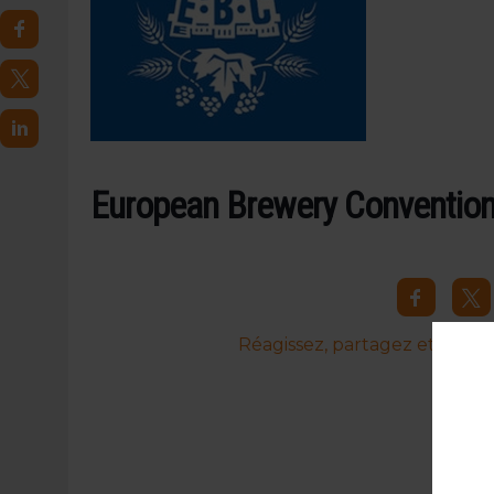
4 AOÛT 2026
|
LA GÉNÉRATION Z ET LA MODÉRATION RÉINVENTE
7 AOÛT 2026
|
LES EXPORTATIONS DE L’UE CHUTENT DE 11 % EN 
European Brewery Conventio
Réagissez, partagez et commen