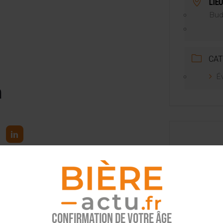
LIEU
NT LE MARCHÉ [ÉTUDE]
Bud
2025
CAT
É
n
tez l’info brassicole.
Confirmation de votre âge