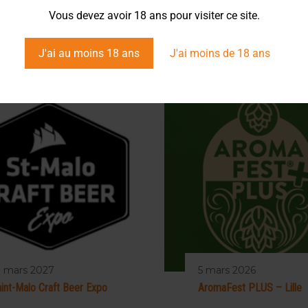
Vous devez avoir 18 ans pour visiter ce site.
J'ai au moins 18 ans
J'ai moins de 18 ans
9 mars 2027
5 mars 2026
int-Malo Craft Beer Expo
AromaFest PLUS – Lille