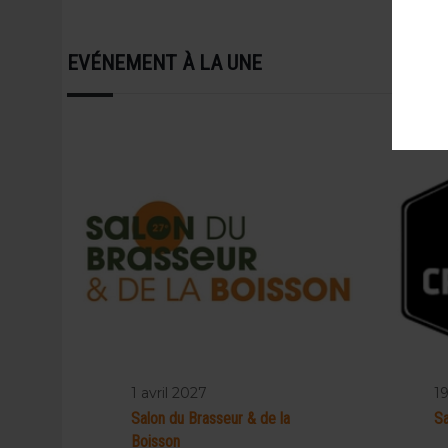
EVÉNEMENT À LA UNE
1 avril 2027
1
Salon du Brasseur & de la
Sa
Boisson